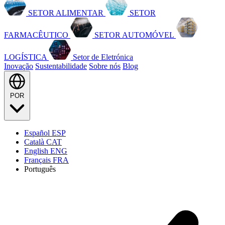
SETOR ALIMENTAR
SETOR
FARMACÊUTICO
SETOR AUTOMÓVEL
LOGÍSTICA
Setor de Eletrónica
Inovação
Sustentabilidade
Sobre nós
Blog
POR
Español
ESP
Català
CAT
English
ENG
Français
FRA
Português