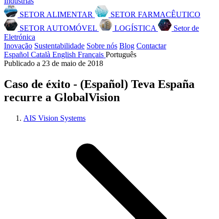
Indústrias
SETOR ALIMENTAR
SETOR FARMACÊUTICO
SETOR AUTOMÓVEL
LOGÍSTICA
Setor de
Eletrónica
Inovação
Sustentabilidade
Sobre nós
Blog
Contactar
Español
Català
English
Français
Português
Publicado a 23 de maio de 2018
Caso de éxito - (Español) Teva España
recurre a GlobalVision
AIS Vision Systems