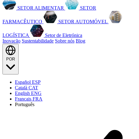
SETOR ALIMENTAR
SETOR
FARMACÊUTICO
SETOR AUTOMÓVEL
LOGÍSTICA
Setor de Eletrónica
Inovação
Sustentabilidade
Sobre nós
Blog
POR
Español
ESP
Català
CAT
English
ENG
Français
FRA
Português