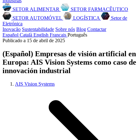
Indústrias
SETOR ALIMENTAR
SETOR FARMACÊUTICO
SETOR AUTOMÓVEL
LOGÍSTICA
Setor de
Eletrónica
Inovação
Sustentabilidade
Sobre nós
Blog
Contactar
Español
Català
English
Français
Português
Publicado a 15 de abril de 2025
(Español) Empresas de visión artificial en
Europa: AIS Vision Systems como caso de
innovación industrial
AIS Vision Systems