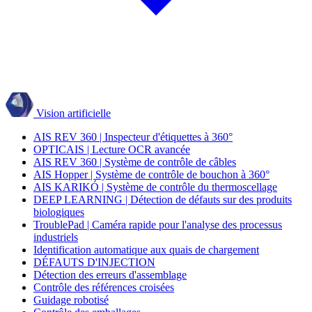
Vision artificielle
AIS REV 360 | Inspecteur d'étiquettes à 360°
OPTICAIS | Lecture OCR avancée
AIS REV 360 | Système de contrôle de câbles
AIS Hopper | Système de contrôle de bouchon à 360°
AIS KARIKÓ | Système de contrôle du thermoscellage
DEEP LEARNING | Détection de défauts sur des produits
biologiques
TroublePad | Caméra rapide pour l'analyse des processus
industriels
Identification automatique aux quais de chargement
DÉFAUTS D'INJECTION
Détection des erreurs d'assemblage
Contrôle des références croisées
Guidage robotisé