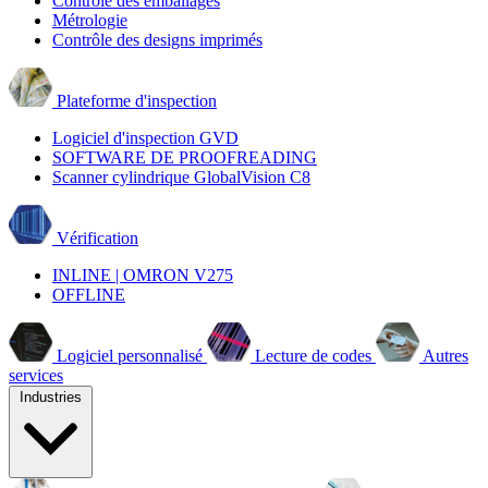
Contrôle des emballages
Métrologie
Contrôle des designs imprimés
Plateforme d'inspection
Logiciel d'inspection GVD
SOFTWARE DE PROOFREADING
Scanner cylindrique GlobalVision C8
Vérification
INLINE | OMRON V275
OFFLINE
Logiciel personnalisé
Lecture de codes
Autres
services
Industries