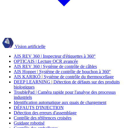
Vision artificielle
AIS REV 360 | Inspecteur d'étiquettes à 360°
OPTICAIS | Lecture OCR avancée
AIS REV 360 | Système de contrôle de câbles
AIS Hopper | Système de contrôle de bouchon à 360°
AIS KARIKÓ | Système de contrôle du thermoscellage
DEEP LEARNING | Détection de défauts sur des produits
biologiques
TroublePad | Caméra rapide pour l'analyse des processus
industriels
Identification automatique aux quais de chargement
DÉFAUTS D'INJECTION
Détection des erreurs d'assemblage
Contrôle des références croisées
Guidage robotisé