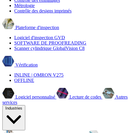
Contrôle des emballages
Métrologie
Contrôle des designs imprimés
Plateforme d'inspection
Logiciel d'inspection GVD
SOFTWARE DE PROOFREADING
Scanner cylindrique GlobalVision C8
Vérification
INLINE | OMRON V275
OFFLINE
Logiciel personnalisé
Lecture de codes
Autres
services
Industries