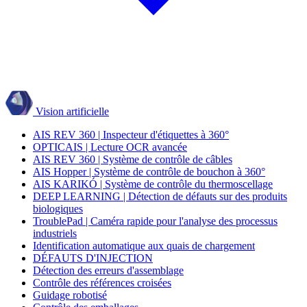
Vision artificielle
AIS REV 360 | Inspecteur d'étiquettes à 360°
OPTICAIS | Lecture OCR avancée
AIS REV 360 | Système de contrôle de câbles
AIS Hopper | Système de contrôle de bouchon à 360°
AIS KARIKÓ | Système de contrôle du thermoscellage
DEEP LEARNING | Détection de défauts sur des produits
biologiques
TroublePad | Caméra rapide pour l'analyse des processus
industriels
Identification automatique aux quais de chargement
DÉFAUTS D'INJECTION
Détection des erreurs d'assemblage
Contrôle des références croisées
Guidage robotisé