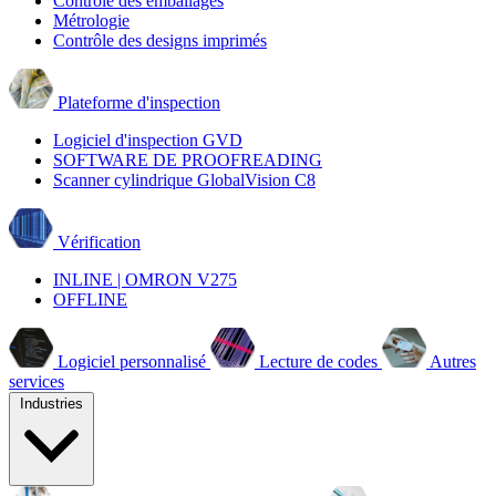
Contrôle des emballages
Métrologie
Contrôle des designs imprimés
Plateforme d'inspection
Logiciel d'inspection GVD
SOFTWARE DE PROOFREADING
Scanner cylindrique GlobalVision C8
Vérification
INLINE | OMRON V275
OFFLINE
Logiciel personnalisé
Lecture de codes
Autres
services
Industries