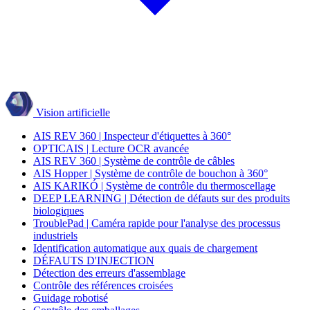
Vision artificielle
AIS REV 360 | Inspecteur d'étiquettes à 360°
OPTICAIS | Lecture OCR avancée
AIS REV 360 | Système de contrôle de câbles
AIS Hopper | Système de contrôle de bouchon à 360°
AIS KARIKÓ | Système de contrôle du thermoscellage
DEEP LEARNING | Détection de défauts sur des produits
biologiques
TroublePad | Caméra rapide pour l'analyse des processus
industriels
Identification automatique aux quais de chargement
DÉFAUTS D'INJECTION
Détection des erreurs d'assemblage
Contrôle des références croisées
Guidage robotisé