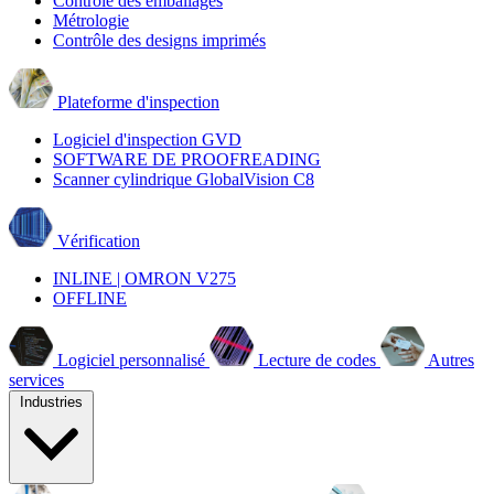
Contrôle des emballages
Métrologie
Contrôle des designs imprimés
Plateforme d'inspection
Logiciel d'inspection GVD
SOFTWARE DE PROOFREADING
Scanner cylindrique GlobalVision C8
Vérification
INLINE | OMRON V275
OFFLINE
Logiciel personnalisé
Lecture de codes
Autres
services
Industries