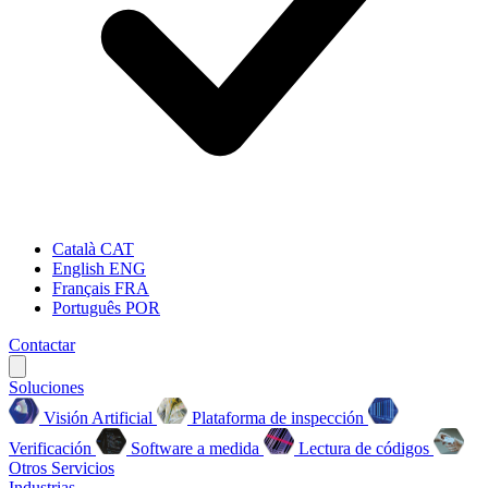
Català
CAT
English
ENG
Français
FRA
Português
POR
Contactar
Soluciones
Visión Artificial
Plataforma de inspección
Verificación
Software a medida
Lectura de códigos
Otros Servicios
Industrias