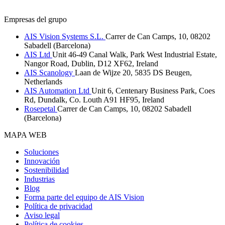
Empresas del grupo
AIS Vision Systems S.L.
Carrer de Can Camps, 10, 08202
Sabadell (Barcelona)
AIS Ltd
Unit 46-49 Canal Walk, Park West Industrial Estate,
Nangor Road, Dublin, D12 XF62, Ireland
AIS Scanology
Laan de Wijze 20, 5835 DS Beugen,
Netherlands
AIS Automation Ltd
Unit 6, Centenary Business Park, Coes
Rd, Dundalk, Co. Louth A91 HF95, Ireland
Rosepetal
Carrer de Can Camps, 10, 08202 Sabadell
(Barcelona)
MAPA WEB
Soluciones
Innovación
Sostenibilidad
Industrias
Blog
Forma parte del equipo de AIS Vision
Política de privacidad
Aviso legal
Política de cookies