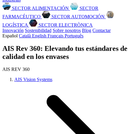
SECTOR ALIMENTACIÓN
SECTOR
FARMACÉUTICO
SECTOR AUTOMOCIÓN
LOGÍSTICA
SECTOR ELECTRÒNICA
Innovación
Sostenibilidad
Sobre nosotros
Blog
Contactar
Español
Català
English
Français
Português
AIS Rev 360: Elevando tus estándares de
calidad en los envases
AIS REV 360
AIS Vision Systems