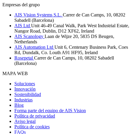
Empresas del grupo
AIS Vision Systems S.L.
Carrer de Can Camps, 10, 08202
Sabadell (Barcelona)
AIS Ltd
Unit 46-49 Canal Walk, Park West Industrial Estate,
Nangor Road, Dublin, D12 XF62, Ireland
AIS Scanology
Laan de Wijze 20, 5835 DS Beugen,
Netherlands
AIS Automation Ltd
Unit 6, Centenary Business Park, Coes
Rd, Dundalk, Co. Louth A91 HF95, Ireland
Rosepetal
Carrer de Can Camps, 10, 08202 Sabadell
(Barcelona)
MAPA WEB
Soluciones
Innovación
Sostenibilidad
Industrias
Blog
Forma parte del equipo de AIS Vision
Política de privacidad
Aviso legal
Política de cookies
FAQs