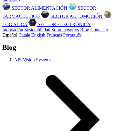
SECTOR ALIMENTACIÓN
SECTOR
FARMACÉUTICO
SECTOR AUTOMOCIÓN
LOGÍSTICA
SECTOR ELECTRÒNICA
Innovación
Sostenibilidad
Sobre nosotros
Blog
Contactar
Español
Català
English
Français
Português
Blog
AIS Vision Systems